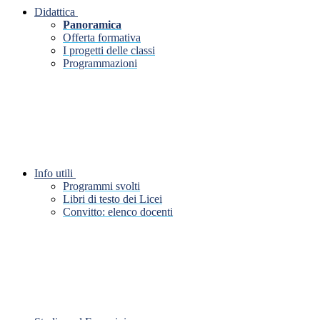
Didattica
Panoramica
Offerta formativa
I progetti delle classi
Programmazioni
Info utili
Programmi svolti
Libri di testo dei Licei
Convitto: elenco docenti