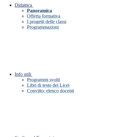
Didattica
Panoramica
Offerta formativa
I progetti delle classi
Programmazioni
Info utili
Programmi svolti
Libri di testo dei Licei
Convitto: elenco docenti