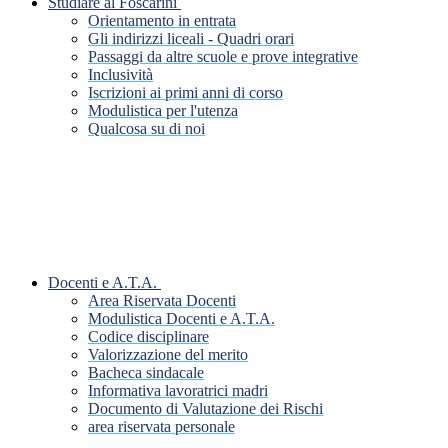
Studiare al Foscarini
Orientamento in entrata
Gli indirizzi liceali - Quadri orari
Passaggi da altre scuole e prove integrative
Inclusività
Iscrizioni ai primi anni di corso
Modulistica per l'utenza
Qualcosa su di noi
Docenti e A.T.A.
Area Riservata Docenti
Modulistica Docenti e A.T.A.
Codice disciplinare
Valorizzazione del merito
Bacheca sindacale
Informativa lavoratrici madri
Documento di Valutazione dei Rischi
area riservata personale