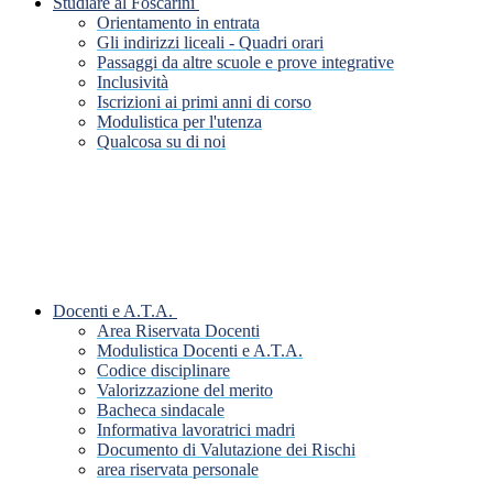
Studiare al Foscarini
Orientamento in entrata
Gli indirizzi liceali - Quadri orari
Passaggi da altre scuole e prove integrative
Inclusività
Iscrizioni ai primi anni di corso
Modulistica per l'utenza
Qualcosa su di noi
Docenti e A.T.A.
Area Riservata Docenti
Modulistica Docenti e A.T.A.
Codice disciplinare
Valorizzazione del merito
Bacheca sindacale
Informativa lavoratrici madri
Documento di Valutazione dei Rischi
area riservata personale