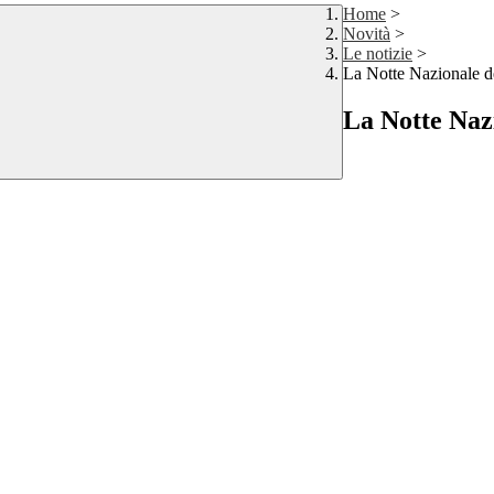
Home
>
Novità
>
Le notizie
>
La Notte Nazionale de
La Notte Nazi