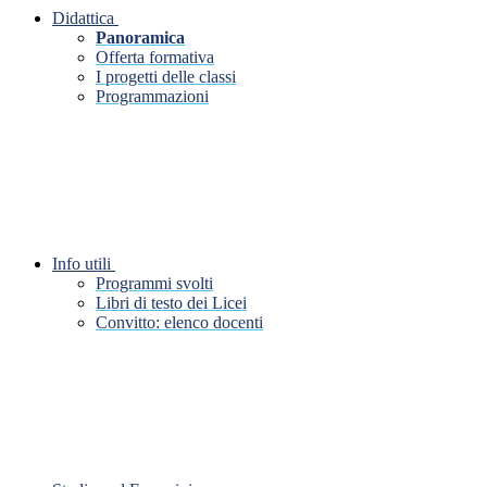
Didattica
Panoramica
Offerta formativa
I progetti delle classi
Programmazioni
Info utili
Programmi svolti
Libri di testo dei Licei
Convitto: elenco docenti