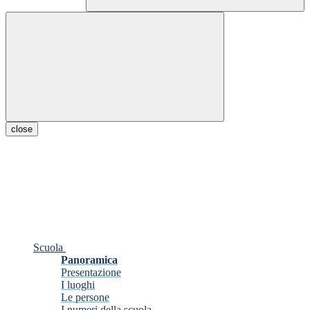
close
Scuola
Panoramica
Presentazione
I luoghi
Le persone
I numeri della scuola