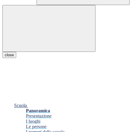
close
Scuola
Panoramica
Presentazione
I luoghi
Le persone
I numeri della scuola