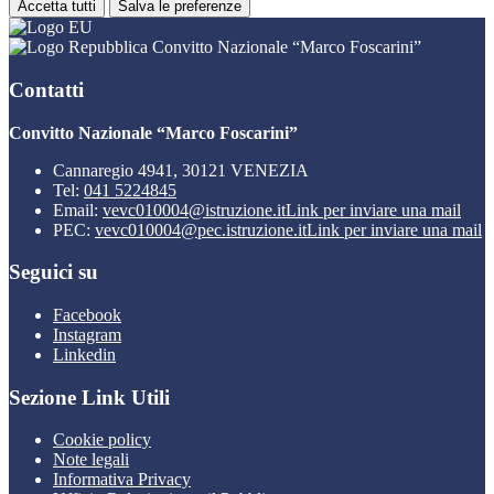
Accetta tutti
Salva le preferenze
Convitto Nazionale “Marco Foscarini”
Contatti
Convitto Nazionale “Marco Foscarini”
Cannaregio 4941, 30121 VENEZIA
Tel:
041 5224845
Email:
vevc010004@istruzione.it
Link per inviare una mail
PEC:
vevc010004@pec.istruzione.it
Link per inviare una mail
Seguici su
Facebook
Instagram
Linkedin
Sezione Link Utili
Cookie policy
Note legali
Informativa Privacy