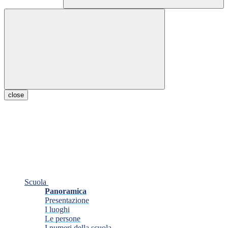
close
Scuola
Panoramica
Presentazione
I luoghi
Le persone
I numeri della scuola