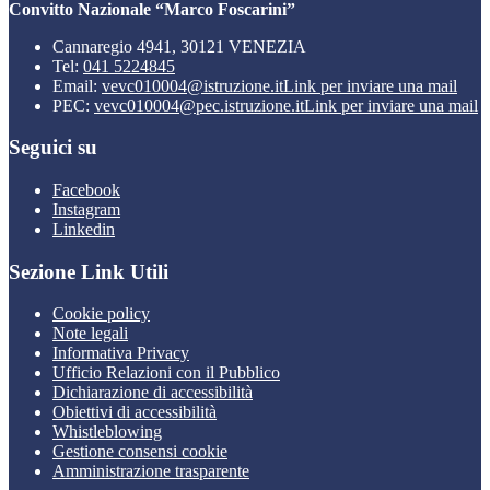
Convitto Nazionale “Marco Foscarini”
Cannaregio 4941, 30121 VENEZIA
Tel:
041 5224845
Email:
vevc010004@istruzione.it
Link per inviare una mail
PEC:
vevc010004@pec.istruzione.it
Link per inviare una mail
Seguici su
Facebook
Instagram
Linkedin
Sezione Link Utili
Cookie policy
Note legali
Informativa Privacy
Ufficio Relazioni con il Pubblico
Dichiarazione di accessibilità
Obiettivi di accessibilità
Whistleblowing
Gestione consensi cookie
Amministrazione trasparente