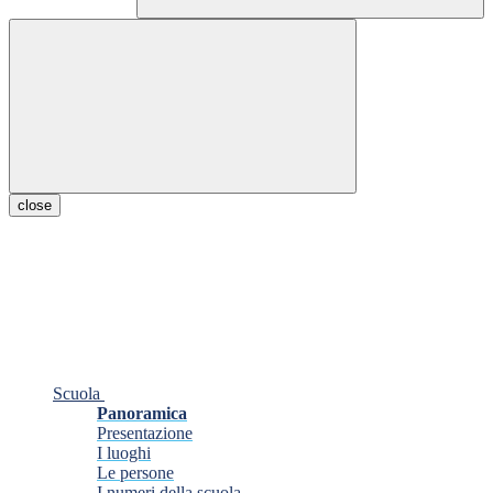
close
Scuola
Panoramica
Presentazione
I luoghi
Le persone
I numeri della scuola