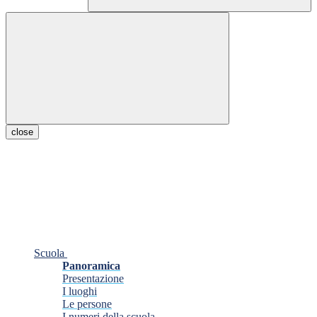
close
Scuola
Panoramica
Presentazione
I luoghi
Le persone
I numeri della scuola