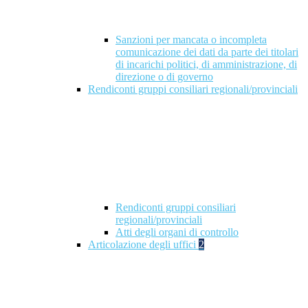
Sanzioni per mancata o incompleta
comunicazione dei dati da parte dei titolari
di incarichi politici, di amministrazione, di
direzione o di governo
Rendiconti gruppi consiliari regionali/provinciali
Rendiconti gruppi consiliari
regionali/provinciali
Atti degli organi di controllo
Articolazione degli uffici
2