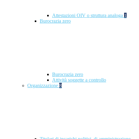
Attestazioni OIV o struttura analoga
1
Burocrazia zero
Burocrazia zero
Attività soggette a controllo
Organizzazione
8
Titolari di incarichi politici, di amministrazione,