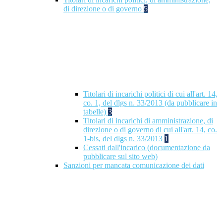
di direzione o di governo
5
Titolari di incarichi politici di cui all'art. 14,
co. 1, del dlgs n. 33/2013 (da pubblicare in
tabelle)
3
Titolari di incarichi di amministrazione, di
direzione o di governo di cui all'art. 14, co.
1-bis, del dlgs n. 33/2013
1
Cessati dall'incarico (documentazione da
pubblicare sul sito web)
Sanzioni per mancata comunicazione dei dati