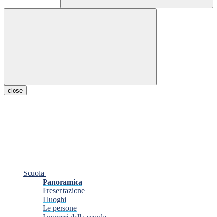
close
Scuola
Panoramica
Presentazione
I luoghi
Le persone
I numeri della scuola