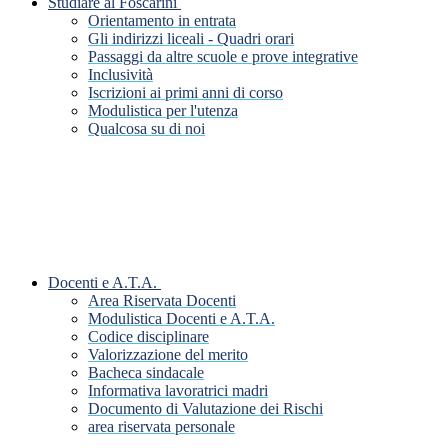
Studiare al Foscarini
Orientamento in entrata
Gli indirizzi liceali - Quadri orari
Passaggi da altre scuole e prove integrative
Inclusività
Iscrizioni ai primi anni di corso
Modulistica per l'utenza
Qualcosa su di noi
Docenti e A.T.A.
Area Riservata Docenti
Modulistica Docenti e A.T.A.
Codice disciplinare
Valorizzazione del merito
Bacheca sindacale
Informativa lavoratrici madri
Documento di Valutazione dei Rischi
area riservata personale