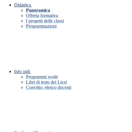
Didattica
Panoramica
Offerta formativa
I progetti delle classi
Programmazioni
Info utili
Programmi svolti
Libri di testo dei Licei
Convitto: elenco docenti