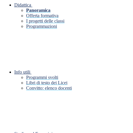
Didattica
Panoramica
Offerta formativa
I progetti delle classi
Programmazioni
Info utili
Programmi svolti
Libri di testo dei Licei
Convitto: elenco docenti