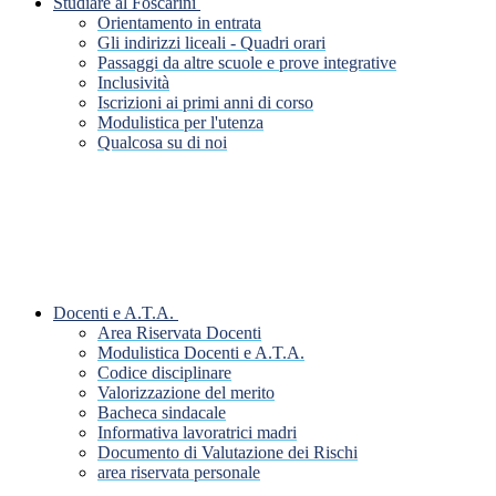
Studiare al Foscarini
Orientamento in entrata
Gli indirizzi liceali - Quadri orari
Passaggi da altre scuole e prove integrative
Inclusività
Iscrizioni ai primi anni di corso
Modulistica per l'utenza
Qualcosa su di noi
Docenti e A.T.A.
Area Riservata Docenti
Modulistica Docenti e A.T.A.
Codice disciplinare
Valorizzazione del merito
Bacheca sindacale
Informativa lavoratrici madri
Documento di Valutazione dei Rischi
area riservata personale