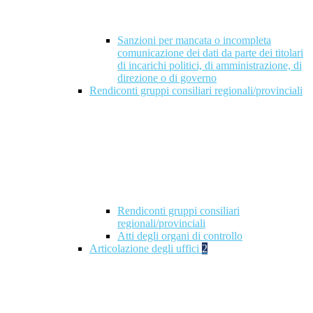
Sanzioni per mancata o incompleta
comunicazione dei dati da parte dei titolari
di incarichi politici, di amministrazione, di
direzione o di governo
Rendiconti gruppi consiliari regionali/provinciali
Rendiconti gruppi consiliari
regionali/provinciali
Atti degli organi di controllo
Articolazione degli uffici
2