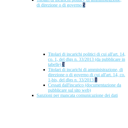
di direzione o di governo
5
Titolari di incarichi politici di cui all'art. 14,
co. 1, del dlgs n. 33/2013 (da pubblicare in
tabelle)
3
Titolari di incarichi di amministrazione, di
direzione o di governo di cui all'art. 14, co.
1-bis, del dlgs n. 33/2013
1
Cessati dall'incarico (documentazione da
pubblicare sul sito web)
Sanzioni per mancata comunicazione dei dati