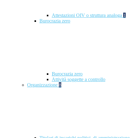
Attestazioni OIV o struttura analoga
1
Burocrazia zero
Burocrazia zero
Attività soggette a controllo
Organizzazione
8
Titolari di incarichi politici, di amministrazione,