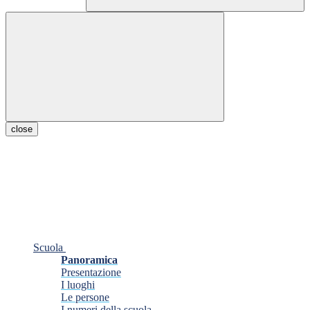
close
Scuola
Panoramica
Presentazione
I luoghi
Le persone
I numeri della scuola