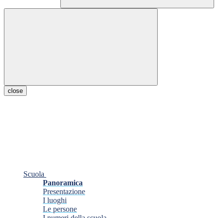
close
Scuola
Panoramica
Presentazione
I luoghi
Le persone
I numeri della scuola