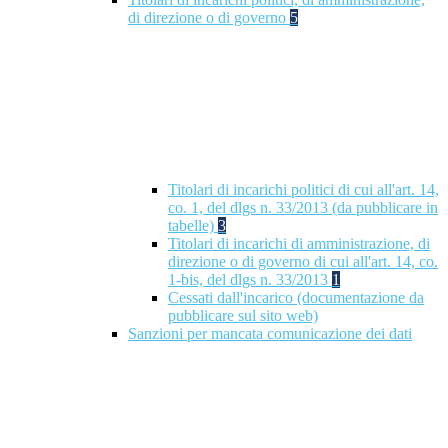
di direzione o di governo
5
Titolari di incarichi politici di cui all'art. 14,
co. 1, del dlgs n. 33/2013 (da pubblicare in
tabelle)
3
Titolari di incarichi di amministrazione, di
direzione o di governo di cui all'art. 14, co.
1-bis, del dlgs n. 33/2013
1
Cessati dall'incarico (documentazione da
pubblicare sul sito web)
Sanzioni per mancata comunicazione dei dati