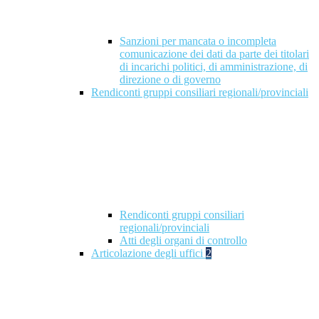
Sanzioni per mancata o incompleta
comunicazione dei dati da parte dei titolari
di incarichi politici, di amministrazione, di
direzione o di governo
Rendiconti gruppi consiliari regionali/provinciali
Rendiconti gruppi consiliari
regionali/provinciali
Atti degli organi di controllo
Articolazione degli uffici
2