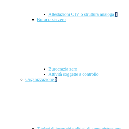
Attestazioni OIV o struttura analoga
1
Burocrazia zero
Burocrazia zero
Attività soggette a controllo
Organizzazione
8
Titolari di incarichi politici, di amministrazione,