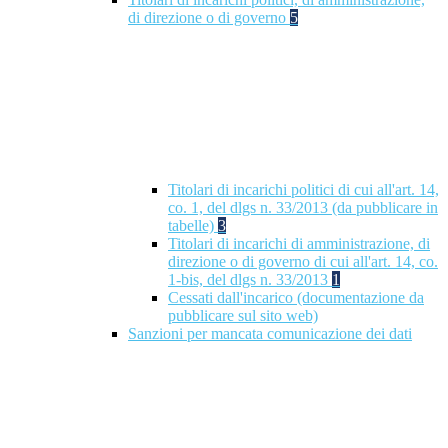
di direzione o di governo
5
Titolari di incarichi politici di cui all'art. 14,
co. 1, del dlgs n. 33/2013 (da pubblicare in
tabelle)
3
Titolari di incarichi di amministrazione, di
direzione o di governo di cui all'art. 14, co.
1-bis, del dlgs n. 33/2013
1
Cessati dall'incarico (documentazione da
pubblicare sul sito web)
Sanzioni per mancata comunicazione dei dati