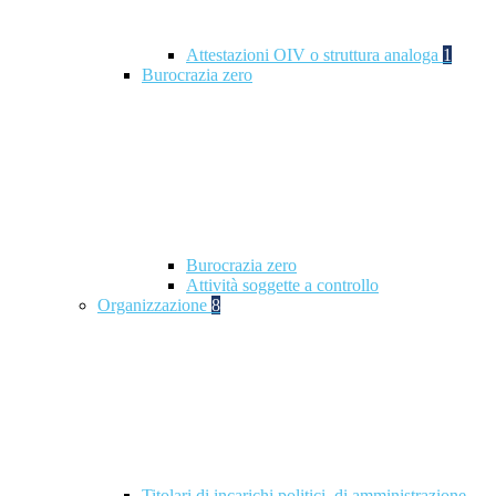
Attestazioni OIV o struttura analoga
1
Burocrazia zero
Burocrazia zero
Attività soggette a controllo
Organizzazione
8
Titolari di incarichi politici, di amministrazione,