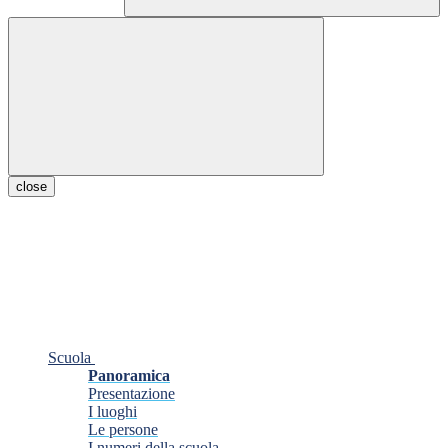
close
Scuola
Panoramica
Presentazione
I luoghi
Le persone
I numeri della scuola