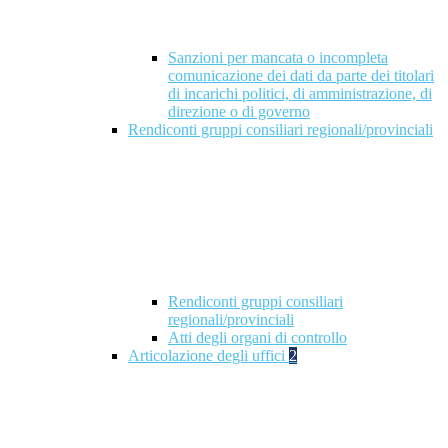
Sanzioni per mancata o incompleta
comunicazione dei dati da parte dei titolari
di incarichi politici, di amministrazione, di
direzione o di governo
Rendiconti gruppi consiliari regionali/provinciali
Rendiconti gruppi consiliari
regionali/provinciali
Atti degli organi di controllo
Articolazione degli uffici
2