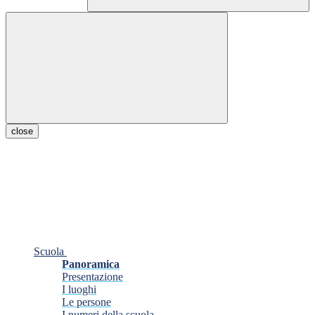
close
Scuola
Panoramica
Presentazione
I luoghi
Le persone
I numeri della scuola