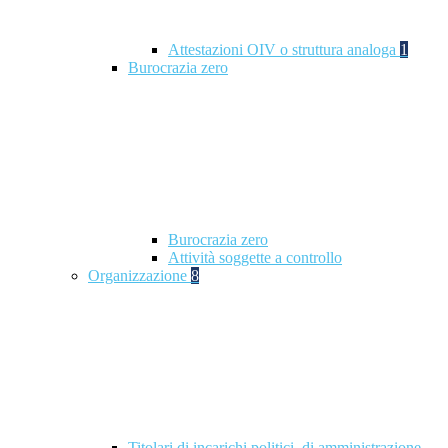
Attestazioni OIV o struttura analoga
1
Burocrazia zero
Burocrazia zero
Attività soggette a controllo
Organizzazione
8
Titolari di incarichi politici, di amministrazione,