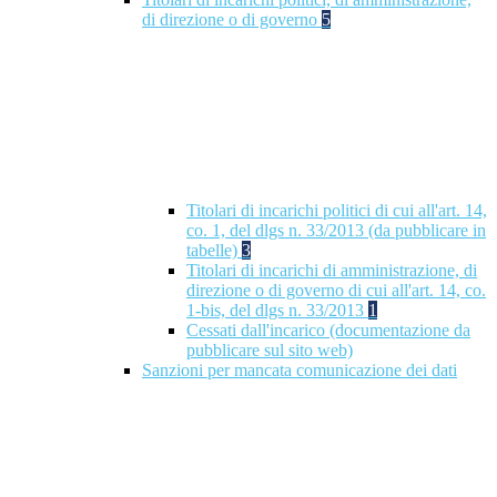
di direzione o di governo
5
Titolari di incarichi politici di cui all'art. 14,
co. 1, del dlgs n. 33/2013 (da pubblicare in
tabelle)
3
Titolari di incarichi di amministrazione, di
direzione o di governo di cui all'art. 14, co.
1-bis, del dlgs n. 33/2013
1
Cessati dall'incarico (documentazione da
pubblicare sul sito web)
Sanzioni per mancata comunicazione dei dati