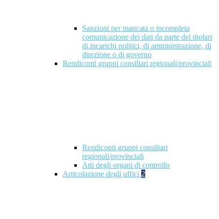
Sanzioni per mancata o incompleta
comunicazione dei dati da parte dei titolari
di incarichi politici, di amministrazione, di
direzione o di governo
Rendiconti gruppi consiliari regionali/provinciali
Rendiconti gruppi consiliari
regionali/provinciali
Atti degli organi di controllo
Articolazione degli uffici
2