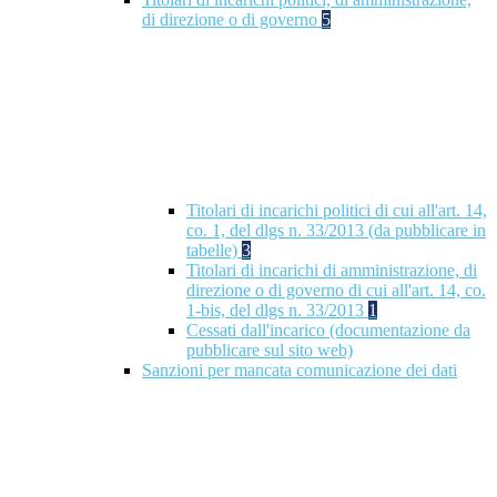
di direzione o di governo
5
Titolari di incarichi politici di cui all'art. 14,
co. 1, del dlgs n. 33/2013 (da pubblicare in
tabelle)
3
Titolari di incarichi di amministrazione, di
direzione o di governo di cui all'art. 14, co.
1-bis, del dlgs n. 33/2013
1
Cessati dall'incarico (documentazione da
pubblicare sul sito web)
Sanzioni per mancata comunicazione dei dati