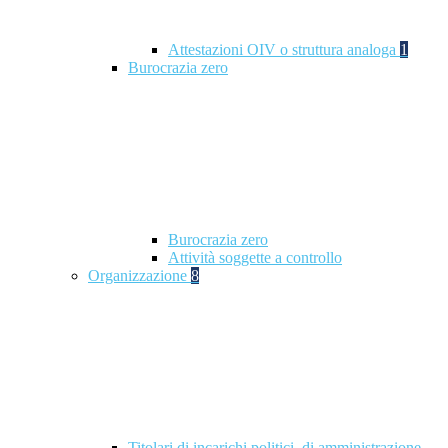
Attestazioni OIV o struttura analoga
1
Burocrazia zero
Burocrazia zero
Attività soggette a controllo
Organizzazione
8
Titolari di incarichi politici, di amministrazione,