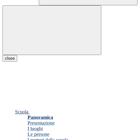
close
Scuola
Panoramica
Presentazione
I luoghi
Le persone
I numeri della scuola