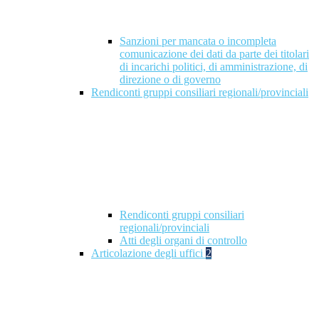
Sanzioni per mancata o incompleta
comunicazione dei dati da parte dei titolari
di incarichi politici, di amministrazione, di
direzione o di governo
Rendiconti gruppi consiliari regionali/provinciali
Rendiconti gruppi consiliari
regionali/provinciali
Atti degli organi di controllo
Articolazione degli uffici
2