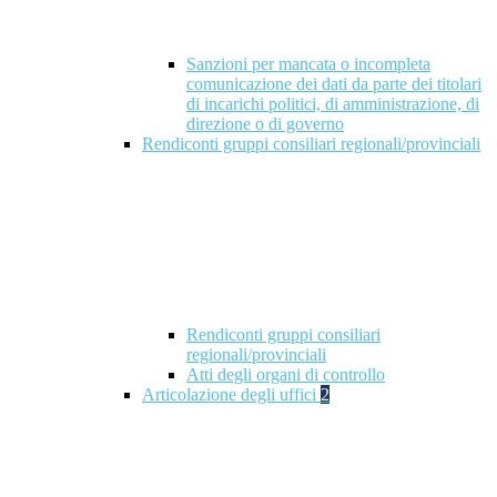
Sanzioni per mancata o incompleta
comunicazione dei dati da parte dei titolari
di incarichi politici, di amministrazione, di
direzione o di governo
Rendiconti gruppi consiliari regionali/provinciali
Rendiconti gruppi consiliari
regionali/provinciali
Atti degli organi di controllo
Articolazione degli uffici
2