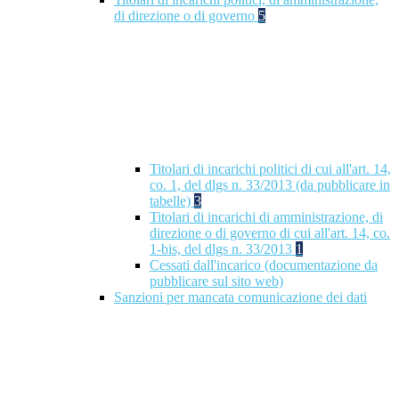
di direzione o di governo
5
Titolari di incarichi politici di cui all'art. 14,
co. 1, del dlgs n. 33/2013 (da pubblicare in
tabelle)
3
Titolari di incarichi di amministrazione, di
direzione o di governo di cui all'art. 14, co.
1-bis, del dlgs n. 33/2013
1
Cessati dall'incarico (documentazione da
pubblicare sul sito web)
Sanzioni per mancata comunicazione dei dati