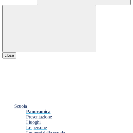
close
Scuola
Panoramica
Presentazione
I luoghi
Le persone
I numeri della scuola