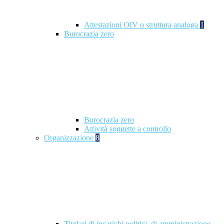
Attestazioni OIV o struttura analoga
1
Burocrazia zero
Burocrazia zero
Attività soggette a controllo
Organizzazione
8
Titolari di incarichi politici, di amministrazione,