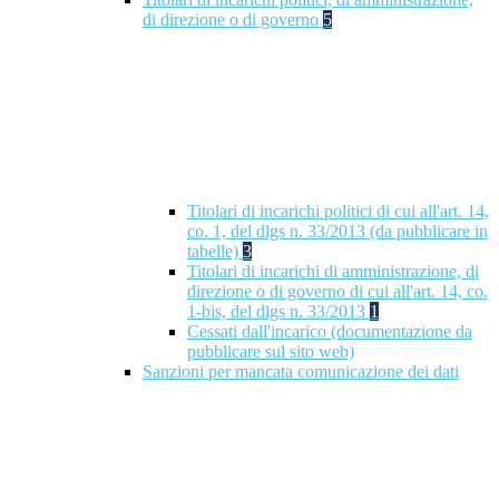
di direzione o di governo
5
Titolari di incarichi politici di cui all'art. 14,
co. 1, del dlgs n. 33/2013 (da pubblicare in
tabelle)
3
Titolari di incarichi di amministrazione, di
direzione o di governo di cui all'art. 14, co.
1-bis, del dlgs n. 33/2013
1
Cessati dall'incarico (documentazione da
pubblicare sul sito web)
Sanzioni per mancata comunicazione dei dati