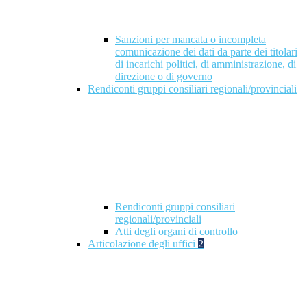
Sanzioni per mancata o incompleta
comunicazione dei dati da parte dei titolari
di incarichi politici, di amministrazione, di
direzione o di governo
Rendiconti gruppi consiliari regionali/provinciali
Rendiconti gruppi consiliari
regionali/provinciali
Atti degli organi di controllo
Articolazione degli uffici
2