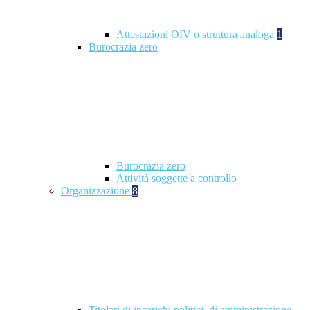
Attestazioni OIV o struttura analoga
1
Burocrazia zero
Burocrazia zero
Attività soggette a controllo
Organizzazione
8
Titolari di incarichi politici, di amministrazione,