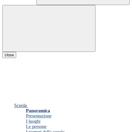
close
Scuola
Panoramica
Presentazione
I luoghi
Le persone
I numeri della scuola