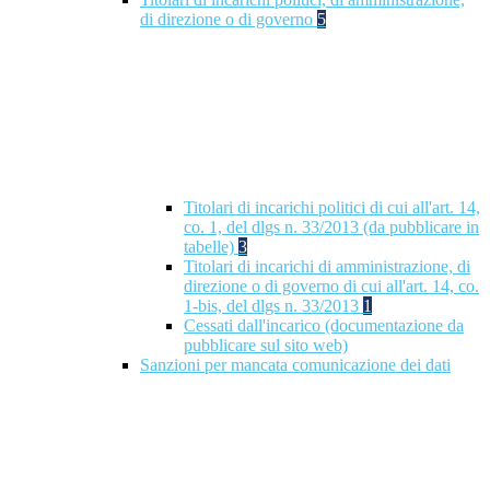
di direzione o di governo
5
Titolari di incarichi politici di cui all'art. 14,
co. 1, del dlgs n. 33/2013 (da pubblicare in
tabelle)
3
Titolari di incarichi di amministrazione, di
direzione o di governo di cui all'art. 14, co.
1-bis, del dlgs n. 33/2013
1
Cessati dall'incarico (documentazione da
pubblicare sul sito web)
Sanzioni per mancata comunicazione dei dati