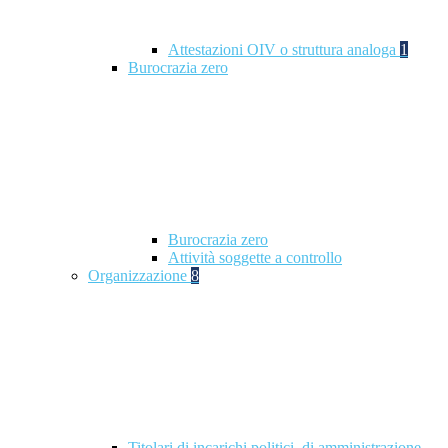
Attestazioni OIV o struttura analoga
1
Burocrazia zero
Burocrazia zero
Attività soggette a controllo
Organizzazione
8
Titolari di incarichi politici, di amministrazione,