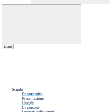
close
Scuola
Panoramica
Presentazione
I luoghi
Le persone
I numeri della scuola