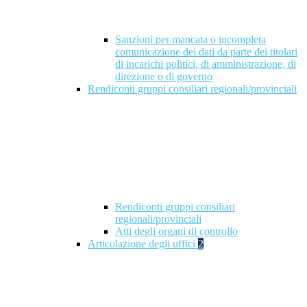
Sanzioni per mancata o incompleta
comunicazione dei dati da parte dei titolari
di incarichi politici, di amministrazione, di
direzione o di governo
Rendiconti gruppi consiliari regionali/provinciali
Rendiconti gruppi consiliari
regionali/provinciali
Atti degli organi di controllo
Articolazione degli uffici
2