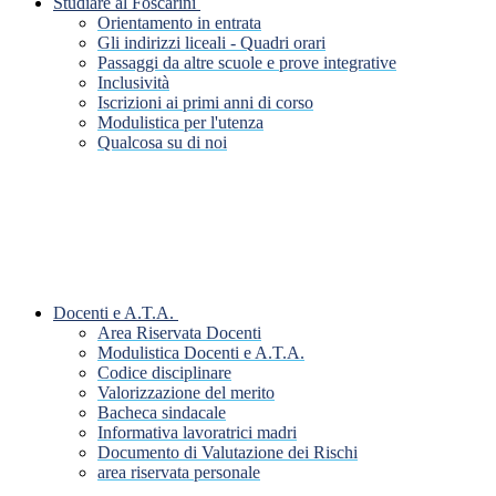
Studiare al Foscarini
Orientamento in entrata
Gli indirizzi liceali - Quadri orari
Passaggi da altre scuole e prove integrative
Inclusività
Iscrizioni ai primi anni di corso
Modulistica per l'utenza
Qualcosa su di noi
Docenti e A.T.A.
Area Riservata Docenti
Modulistica Docenti e A.T.A.
Codice disciplinare
Valorizzazione del merito
Bacheca sindacale
Informativa lavoratrici madri
Documento di Valutazione dei Rischi
area riservata personale