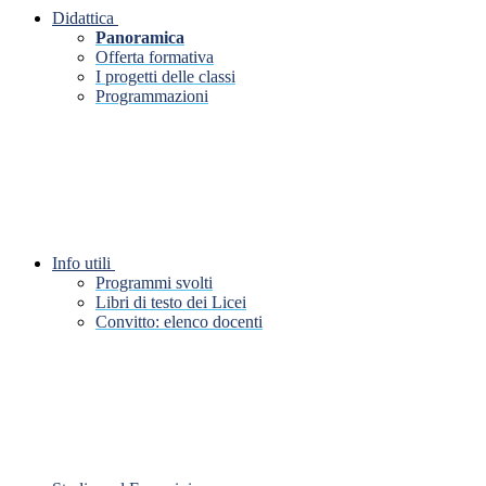
Didattica
Panoramica
Offerta formativa
I progetti delle classi
Programmazioni
Info utili
Programmi svolti
Libri di testo dei Licei
Convitto: elenco docenti