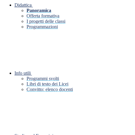
Didattica
Panoramica
Offerta formativa
I progetti delle classi
Programmazioni
Info utili
Programmi svolti
Libri di testo dei Licei
Convitto: elenco docenti