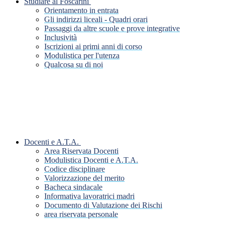
Studiare al Foscarini
Orientamento in entrata
Gli indirizzi liceali - Quadri orari
Passaggi da altre scuole e prove integrative
Inclusività
Iscrizioni ai primi anni di corso
Modulistica per l'utenza
Qualcosa su di noi
Docenti e A.T.A.
Area Riservata Docenti
Modulistica Docenti e A.T.A.
Codice disciplinare
Valorizzazione del merito
Bacheca sindacale
Informativa lavoratrici madri
Documento di Valutazione dei Rischi
area riservata personale