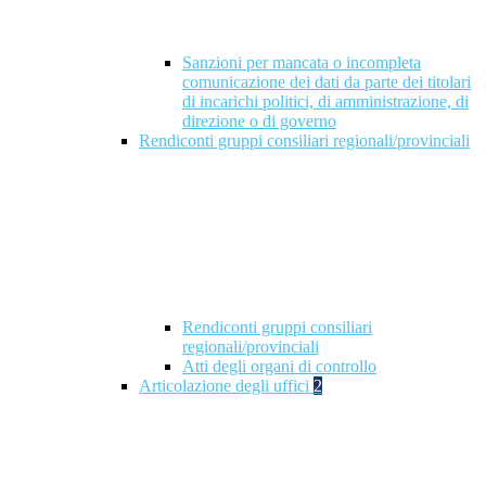
Sanzioni per mancata o incompleta
comunicazione dei dati da parte dei titolari
di incarichi politici, di amministrazione, di
direzione o di governo
Rendiconti gruppi consiliari regionali/provinciali
Rendiconti gruppi consiliari
regionali/provinciali
Atti degli organi di controllo
Articolazione degli uffici
2