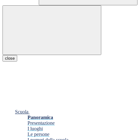
close
Scuola
Panoramica
Presentazione
I luoghi
Le persone
I numeri della scuola