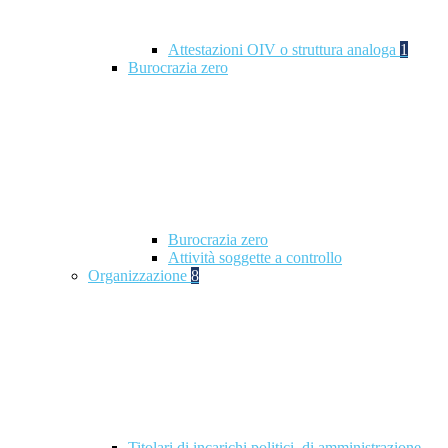
Attestazioni OIV o struttura analoga
1
Burocrazia zero
Burocrazia zero
Attività soggette a controllo
Organizzazione
8
Titolari di incarichi politici, di amministrazione,