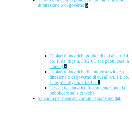
di direzione o di governo
5
Titolari di incarichi politici di cui all'art. 14,
co. 1, del dlgs n. 33/2013 (da pubblicare in
tabelle)
3
Titolari di incarichi di amministrazione, di
direzione o di governo di cui all'art. 14, co.
1-bis, del dlgs n. 33/2013
1
Cessati dall'incarico (documentazione da
pubblicare sul sito web)
Sanzioni per mancata comunicazione dei dati