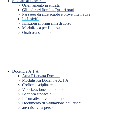
Studiare al Foscarini
Orientamento in entrata
Gli indirizzi liceali - Quadri orari
Passaggi da altre scuole e prove integrative
Inclusività
Iscrizioni ai primi anni di corso
Modulistica per l'utenza
Qualcosa su di noi
Docenti e A.T.A.
Area Riservata Docenti
Modulistica Docenti e A.T.A.
Codice disciplinare
Valorizzazione del merito
Bacheca sindacale
Informativa lavoratrici madri
Documento di Valutazione dei Rischi
area riservata personale