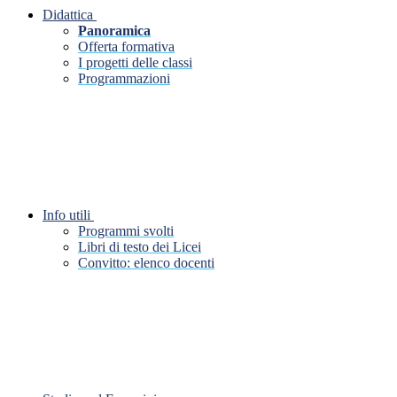
Didattica
Panoramica
Offerta formativa
I progetti delle classi
Programmazioni
Info utili
Programmi svolti
Libri di testo dei Licei
Convitto: elenco docenti