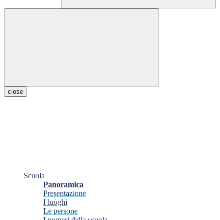
close
Scuola
Panoramica
Presentazione
I luoghi
Le persone
I numeri della scuola