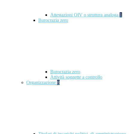
Attestazioni OIV o struttura analoga
1
Burocrazia zero
Burocrazia zero
Attività soggette a controllo
Organizzazione
8
Titolari di incarichi politici, di amministrazione,