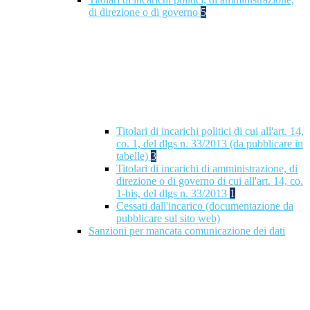
di direzione o di governo
5
Titolari di incarichi politici di cui all'art. 14,
co. 1, del dlgs n. 33/2013 (da pubblicare in
tabelle)
3
Titolari di incarichi di amministrazione, di
direzione o di governo di cui all'art. 14, co.
1-bis, del dlgs n. 33/2013
1
Cessati dall'incarico (documentazione da
pubblicare sul sito web)
Sanzioni per mancata comunicazione dei dati