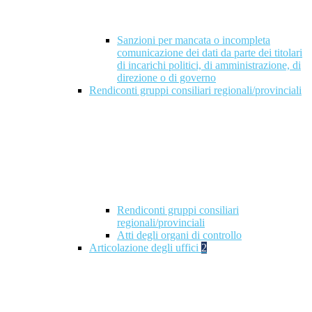
Sanzioni per mancata o incompleta
comunicazione dei dati da parte dei titolari
di incarichi politici, di amministrazione, di
direzione o di governo
Rendiconti gruppi consiliari regionali/provinciali
Rendiconti gruppi consiliari
regionali/provinciali
Atti degli organi di controllo
Articolazione degli uffici
2