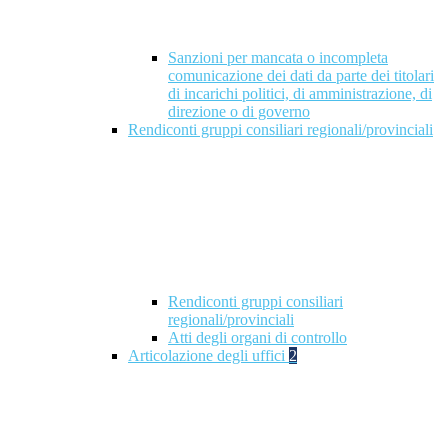
Sanzioni per mancata o incompleta
comunicazione dei dati da parte dei titolari
di incarichi politici, di amministrazione, di
direzione o di governo
Rendiconti gruppi consiliari regionali/provinciali
Rendiconti gruppi consiliari
regionali/provinciali
Atti degli organi di controllo
Articolazione degli uffici
2