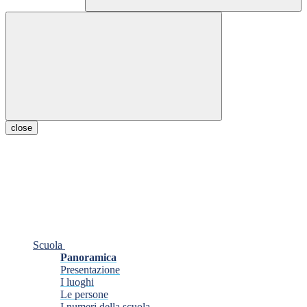
close
Scuola
Panoramica
Presentazione
I luoghi
Le persone
I numeri della scuola