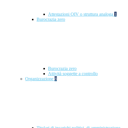
Attestazioni OIV o struttura analoga
1
Burocrazia zero
Burocrazia zero
Attività soggette a controllo
Organizzazione
8
Titolari di incarichi politici, di amministrazione,