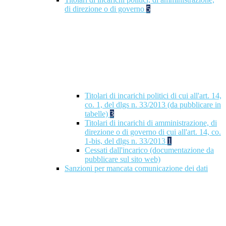
di direzione o di governo
5
Titolari di incarichi politici di cui all'art. 14,
co. 1, del dlgs n. 33/2013 (da pubblicare in
tabelle)
3
Titolari di incarichi di amministrazione, di
direzione o di governo di cui all'art. 14, co.
1-bis, del dlgs n. 33/2013
1
Cessati dall'incarico (documentazione da
pubblicare sul sito web)
Sanzioni per mancata comunicazione dei dati