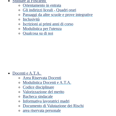
Studiare al Foscarini
Orientamento in entrata
Gli indirizzi liceali - Quadri orari
Passaggi da altre scuole e prove integrative
Inclusività
Iscrizioni ai primi anni di corso
Modulistica per l'utenza
Qualcosa su di noi
Docenti e A.T.A.
Area Riservata Docenti
Modulistica Docenti e A.T.A.
Codice disciplinare
Valorizzazione del merito
Bacheca sindacale
Informativa lavoratrici madri
Documento di Valutazione dei Rischi
area riservata personale