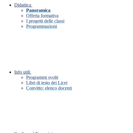
Didattica
Panoramica
Offerta formativa
I progetti delle classi
Programmazioni
Info utili
Programmi svolti
Libri di testo dei Licei
Convitto: elenco docenti