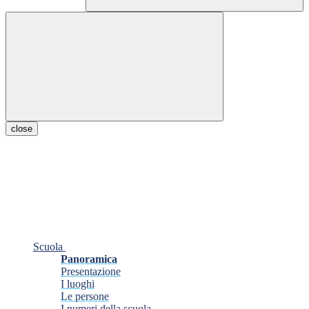
close
Scuola
Panoramica
Presentazione
I luoghi
Le persone
I numeri della scuola