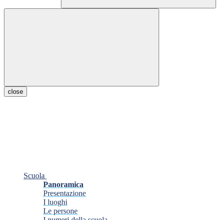
close
Scuola
Panoramica
Presentazione
I luoghi
Le persone
I numeri della scuola