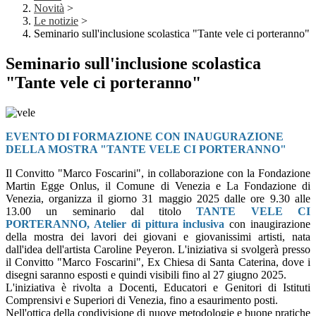
Novità
>
Le notizie
>
Seminario sull'inclusione scolastica "Tante vele ci porteranno"
Seminario sull'inclusione scolastica
"Tante vele ci porteranno"
EVENTO DI FORMAZIONE CON INAUGURAZIONE
DELLA MOSTRA "TANTE VELE CI PORTERANNO"
Il Convitto "Marco Foscarini", in collaborazione con la Fondazione
Martin Egge Onlus, il Comune di Venezia e La Fondazione di
Venezia, organizza il giorno 31 maggio 2025 dalle ore 9.30 alle
13.00 un seminario dal titolo
TANTE VELE CI
PORTERANNO, Atelier di pittura inclusiva
con inaugirazione
della mostra dei lavori dei giovani e giovanissimi artisti, nata
dall'idea dell'artista Caroline Peyeron. L'iniziativa si svolgerà presso
il Convitto "Marco Foscarini", Ex Chiesa di Santa Caterina, dove i
disegni saranno esposti e quindi visibili fino al 27 giugno 2025.
L'iniziativa è rivolta a Docenti, Educatori e Genitori di Istituti
Comprensivi e Superiori di Venezia, fino a esaurimento posti.
Nell'ottica della condivisione di nuove metodologie e buone pratiche