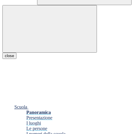
close
Scuola
Panoramica
Presentazione
I luoghi
Le persone
I numeri della scuola