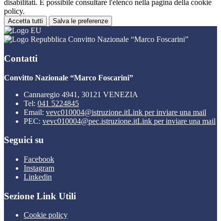
disabilitati. È possibile consultare l'elenco nella pagina della cookie
policy.
Accetta tutti
Salva le preferenze
Convitto Nazionale “Marco Foscarini”
Contatti
Convitto Nazionale “Marco Foscarini”
Cannaregio 4941, 30121 VENEZIA
Tel:
041 5224845
Email:
vevc010004@istruzione.it
Link per inviare una mail
PEC:
vevc010004@pec.istruzione.it
Link per inviare una mail
Seguici su
Facebook
Instagram
Linkedin
Sezione Link Utili
Cookie policy