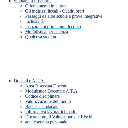
Studiare al Foscarini
Orientamento in entrata
Gli indirizzi liceali - Quadri orari
Passaggi da altre scuole e prove integrative
Inclusività
Iscrizioni ai primi anni di corso
Modulistica per l'utenza
Qualcosa su di noi
Docenti e A.T.A.
Area Riservata Docenti
Modulistica Docenti e A.T.A.
Codice disciplinare
Valorizzazione del merito
Bacheca sindacale
Informativa lavoratrici madri
Documento di Valutazione dei Rischi
area riservata personale