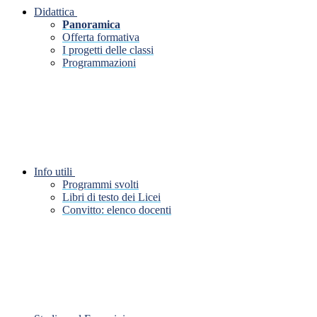
Didattica
Panoramica
Offerta formativa
I progetti delle classi
Programmazioni
Info utili
Programmi svolti
Libri di testo dei Licei
Convitto: elenco docenti