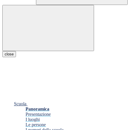
close
Scuola
Panoramica
Presentazione
I luoghi
Le persone
I numeri della scuola