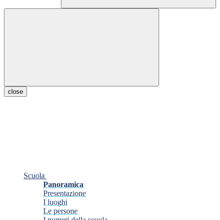
close
Scuola
Panoramica
Presentazione
I luoghi
Le persone
I numeri della scuola