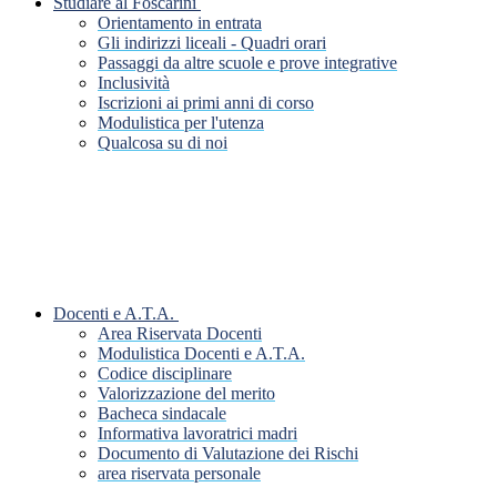
Studiare al Foscarini
Orientamento in entrata
Gli indirizzi liceali - Quadri orari
Passaggi da altre scuole e prove integrative
Inclusività
Iscrizioni ai primi anni di corso
Modulistica per l'utenza
Qualcosa su di noi
Docenti e A.T.A.
Area Riservata Docenti
Modulistica Docenti e A.T.A.
Codice disciplinare
Valorizzazione del merito
Bacheca sindacale
Informativa lavoratrici madri
Documento di Valutazione dei Rischi
area riservata personale