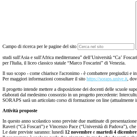
Campo di ricerca per le pagine del sito
studi sull'Asia e sull'Africa mediterranea” dell’Università “Ca’ Foscar
per l'Italia, il liceo classico statale “Marco Foscarini” di Venezia.
Il suo scopo - come chiarisce l'acronimo - è combattere pregiudizi e into
Per maggiori informazioni consultare il sito
https://soraps.unive.it
, dov
Il progetto intende mettere a disposizione dei docenti delle scuole supe
elaborati dal medesimo consorzio in un progetto precedente: Intercultura
SORAPS sarà un articolato corso di formazione on line (attualmente in 
Attività proposte
In questo anno scolastico sono previste due mattinate di presentazione d
Raveri (“Cà Foscari”) e Vincenzo Pace (“Università di Padova”), che p
Le date previste saranno: lunedì
12 novembre
e
martedì 4 dicembre