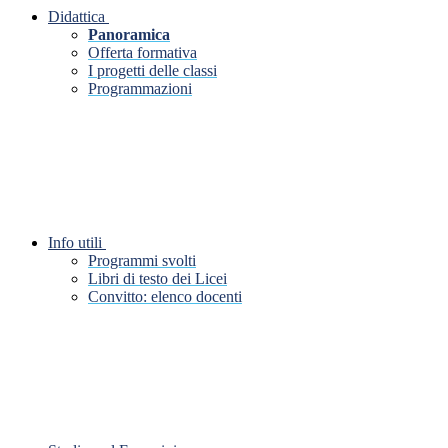
Didattica
Panoramica
Offerta formativa
I progetti delle classi
Programmazioni
Info utili
Programmi svolti
Libri di testo dei Licei
Convitto: elenco docenti