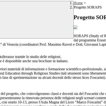
Home
>
Progetto SORAPS
Progetto S
SORAPS (Study of Rel
dal programma Erasmu
i” di Venezia (coordinatori Prof. Massimo Raveri e Dott. Giovanni Lapis),
lleranze tramite lo studio delle religioni.
e è disponibile anche una brochure in italiano.
riori materiali di informazione e formazione scientifico-professionale, a
l Education through Religious Studies (tali strumenti sono liberamente acc
fase di sperimentazione su alcuni docenti dello stesso liceo Foscarini).
el progetto, che coinvolgeranno classi e docenti sia del Foscarini che di
resenteranno la rinnovata presenza delle religioni negli scenari contem
, con orario 10-13, presso l'Aula Magna del Liceo “Marco Foscarini” 