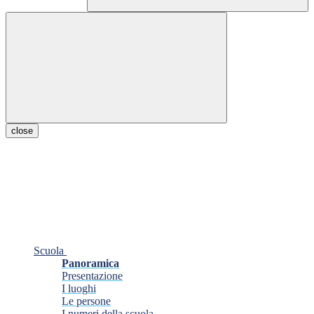
close
Scuola
Panoramica
Presentazione
I luoghi
Le persone
I numeri della scuola