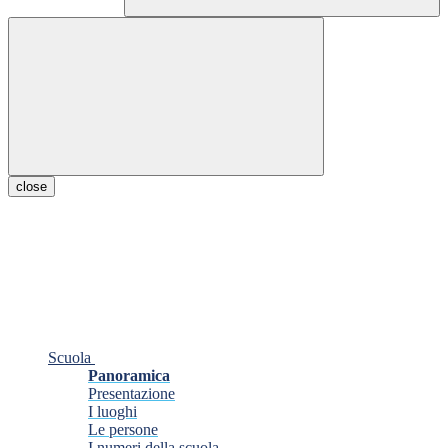
close
Scuola
Panoramica
Presentazione
I luoghi
Le persone
I numeri della scuola