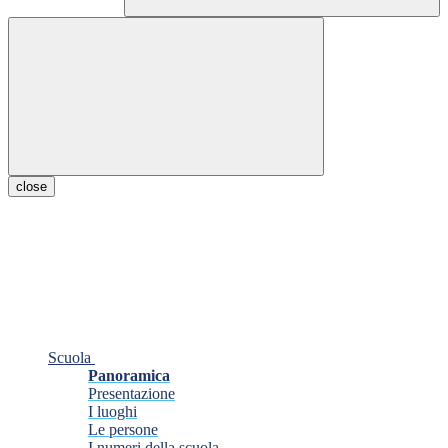
close
Scuola
Panoramica
Presentazione
I luoghi
Le persone
I numeri della scuola