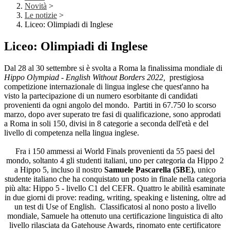
Novità
>
Le notizie
>
Liceo: Olimpiadi di Inglese
Liceo: Olimpiadi di Inglese
Dal 28 al 30 settembre si è svolta a Roma la finalissima mondiale di
Hippo Olympiad - English Without Borders
2022,
prestigiosa
competizione internazionale di lingua inglese
che quest'anno ha
visto la partecipazione di un numero esorbitante di candidati
provenienti da ogni angolo del mondo. Partiti in 67.750 lo scorso
marzo, dopo aver superato tre fasi di qualificazione, sono approdati
a Roma in soli 150, divisi in 8 categorie a seconda dell'età e del
livello di competenza nella lingua inglese.
Fra i 150 ammessi ai World Finals provenienti da 55 paesi del
mondo, soltanto 4 gli studenti italiani, uno per categoria da Hippo 2
a Hippo 5, incluso il nostro
Samuele Pascarella (5BE)
, unico
studente italiano che ha conquistato un posto in finale nella categoria
più alta: Hippo 5 - livello C1 del CEFR. Quattro le abilità esaminate
in due giorni di prove: reading, writing, speaking e listening, oltre ad
un test di Use of English. Classificatosi al nono posto a livello
mondiale, Samuele ha ottenuto una certificazione linguistica di alto
livello rilasciata da Gatehouse Awards, rinomato ente certificatore