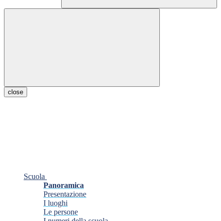
close
Scuola
Panoramica
Presentazione
I luoghi
Le persone
I numeri della scuola