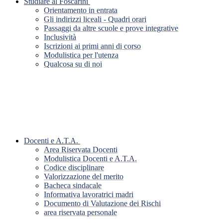
Studiare al Foscarini
Orientamento in entrata
Gli indirizzi liceali - Quadri orari
Passaggi da altre scuole e prove integrative
Inclusività
Iscrizioni ai primi anni di corso
Modulistica per l'utenza
Qualcosa su di noi
Docenti e A.T.A.
Area Riservata Docenti
Modulistica Docenti e A.T.A.
Codice disciplinare
Valorizzazione del merito
Bacheca sindacale
Informativa lavoratrici madri
Documento di Valutazione dei Rischi
area riservata personale