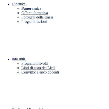
Didattica
Panoramica
Offerta formativa
I progetti delle classi
Programmazioni
Info utili
Programmi svolti
Libri di testo dei Licei
Convitto: elenco docenti