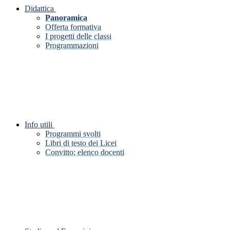
Didattica
Panoramica
Offerta formativa
I progetti delle classi
Programmazioni
Info utili
Programmi svolti
Libri di testo dei Licei
Convitto: elenco docenti