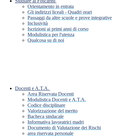
Studiare al Foscarini
Orientamento in entrata
Gli indirizzi liceali - Quadri orari
Passaggi da altre scuole e prove integrative
Inclusività
Iscrizioni ai primi anni di corso
Modulistica per l'utenza
Qualcosa su di noi
Docenti e A.T.A.
Area Riservata Docenti
Modulistica Docenti e A.T.A.
Codice disciplinare
Valorizzazione del merito
Bacheca sindacale
Informativa lavoratrici madri
Documento di Valutazione dei Rischi
area riservata personale