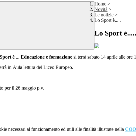
Home
>
Novità
>
Le notizie
>
Lo Sport è.....
Lo Sport è....
Sport è ... Educazione e formazione
si terrà sabato 14 aprile alle ore 
errà in Aula lettura del Liceo Europeo.
to per il 26 maggio p.v.
kie necessari al funzionamento ed utili alle finalità illustrate nella
COO