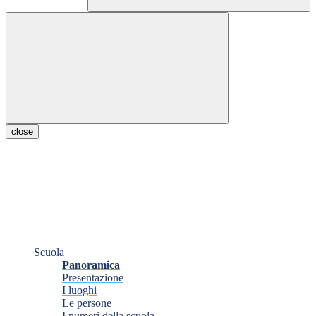
close
Scuola
Panoramica
Presentazione
I luoghi
Le persone
I numeri della scuola