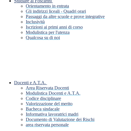
Studiare al Foscarini
Orientamento in entrata
Gli indirizzi liceali - Quadri orari
Passaggi da altre scuole e prove integrative
Inclusività
Iscrizioni ai primi anni di corso
Modulistica per l'utenza
Qualcosa su di noi
Docenti e A.T.A.
Area Riservata Docenti
Modulistica Docenti e A.T.A.
Codice disciplinare
Valorizzazione del merito
Bacheca sindacale
Informativa lavoratrici madri
Documento di Valutazione dei Rischi
area riservata personale