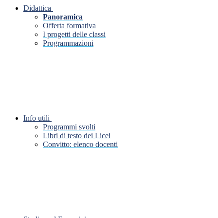
Didattica
Panoramica
Offerta formativa
I progetti delle classi
Programmazioni
Info utili
Programmi svolti
Libri di testo dei Licei
Convitto: elenco docenti