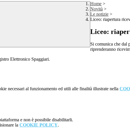
Home
>
Novità
>
Le notizie
>
Liceo: riapertura ric
Liceo: riape
Si comunica che dal 
riprenderanno
ricevim
istro Elettronico Spaggiari.
kie necessari al funzionamento ed utili alle finalità illustrate nella
COO
attaforma e non è possibile disabilitarli.
isionare la
COOKIE POLICY
.