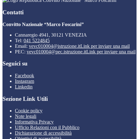
Convitto Nazionale “Marco Foscarini”
Contatti
Convitto Nazionale “Marco Foscarini”
Cannaregio 4941, 30121 VENEZIA
Tel:
041 5224845
Email:
vevc010004@istruzione.it
Link per inviare una mail
PEC:
vevc010004@pec.istruzione.it
Link per inviare una mail
Seguici su
Facebook
Instagram
Linkedin
Sezione Link Utili
Cookie policy
Note legali
Informativa Privacy
Ufficio Relazioni con il Pubblico
Dichiarazione di accessibilità
Obiettivi di accessibilità