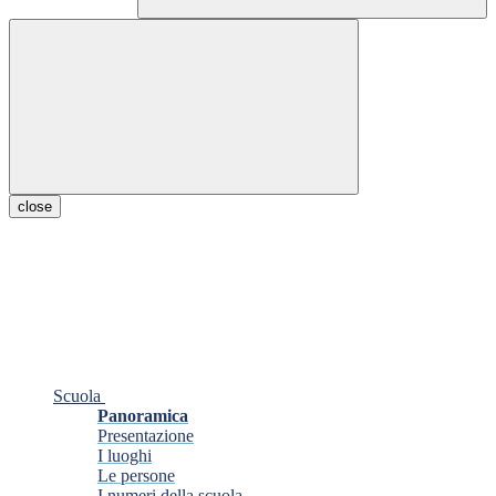
close
Scuola
Panoramica
Presentazione
I luoghi
Le persone
I numeri della scuola