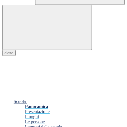
close
Scuola
Panoramica
Presentazione
I luoghi
Le persone
I numeri della scuola