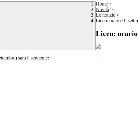
Home
>
Novità
>
Le notizie
>
Liceo: orario III sett
Liceo: orario
embre) sarà il seguente: