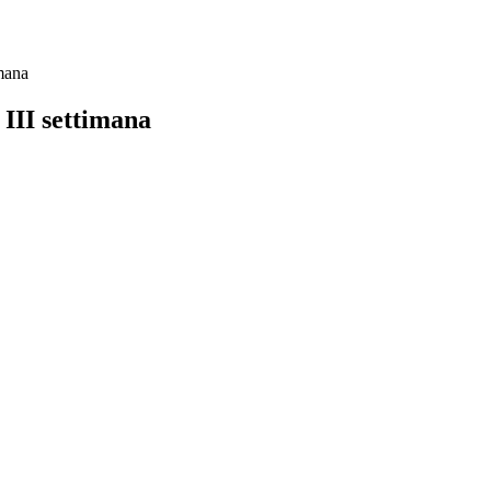
imana
 III settimana