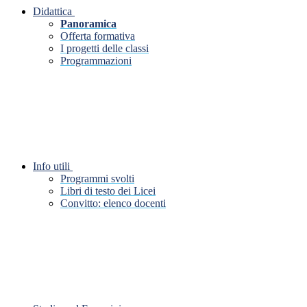
Didattica
Panoramica
Offerta formativa
I progetti delle classi
Programmazioni
Info utili
Programmi svolti
Libri di testo dei Licei
Convitto: elenco docenti