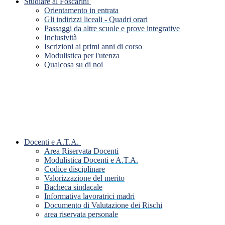
Studiare al Foscarini
Orientamento in entrata
Gli indirizzi liceali - Quadri orari
Passaggi da altre scuole e prove integrative
Inclusività
Iscrizioni ai primi anni di corso
Modulistica per l'utenza
Qualcosa su di noi
Docenti e A.T.A.
Area Riservata Docenti
Modulistica Docenti e A.T.A.
Codice disciplinare
Valorizzazione del merito
Bacheca sindacale
Informativa lavoratrici madri
Documento di Valutazione dei Rischi
area riservata personale