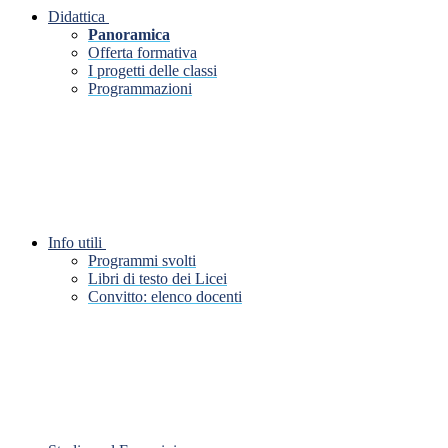
Didattica
Panoramica
Offerta formativa
I progetti delle classi
Programmazioni
Info utili
Programmi svolti
Libri di testo dei Licei
Convitto: elenco docenti