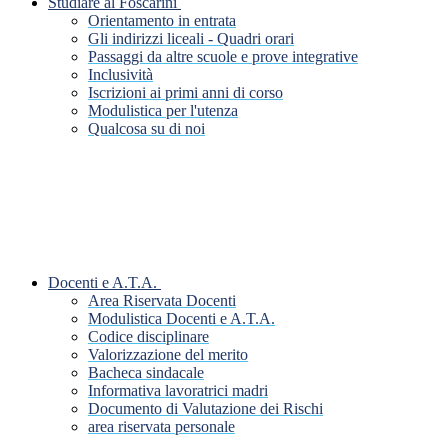
Studiare al Foscarini
Orientamento in entrata
Gli indirizzi liceali - Quadri orari
Passaggi da altre scuole e prove integrative
Inclusività
Iscrizioni ai primi anni di corso
Modulistica per l'utenza
Qualcosa su di noi
Docenti e A.T.A.
Area Riservata Docenti
Modulistica Docenti e A.T.A.
Codice disciplinare
Valorizzazione del merito
Bacheca sindacale
Informativa lavoratrici madri
Documento di Valutazione dei Rischi
area riservata personale