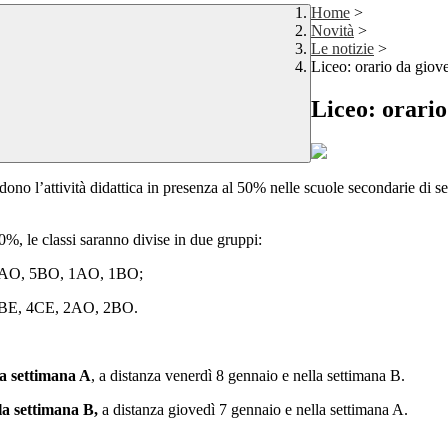
Home
>
Novità
>
Le notizie
>
Liceo: orario da giov
Liceo: orario
dono l’attività didattica in presenza al 50% nelle scuole secondarie di
50%, le classi saranno divise in due gruppi:
5AO, 5BO, 1AO, 1BO;
4BE, 4CE, 2AO, 2BO.
la settimana A
, a distanza venerdì 8 gennaio e nella settimana B.
la settimana B,
a distanza giovedì 7 gennaio e nella settimana A.