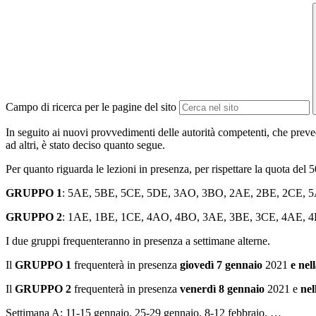
Campo di ricerca per le pagine del sito
In seguito ai nuovi provvedimenti delle autorità competenti, che preve
ad altri, è stato deciso quanto segue.
Per quanto riguarda le lezioni in presenza, per rispettare la quota del 
GRUPPO
1
: 5AE, 5BE, 5CE, 5DE, 3AO, 3BO, 2AE, 2BE, 2CE, 
GRUPPO
2
: 1AE, 1BE, 1CE, 4AO, 4BO, 3AE, 3BE, 3CE, 4AE, 
I due gruppi frequenteranno in presenza a settimane alterne.
Il
GRUPPO
1
frequenterà in presenza
giovedì 7 gennaio
2021
e nel
Il
GRUPPO
2
frequenterà in presenza
venerdì 8 gennaio
2021 e
nel
Settimana A: 11-15 gennaio, 25-29 gennaio, 8-12 febbraio, …