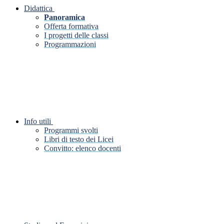
Didattica
Panoramica
Offerta formativa
I progetti delle classi
Programmazioni
Info utili
Programmi svolti
Libri di testo dei Licei
Convitto: elenco docenti