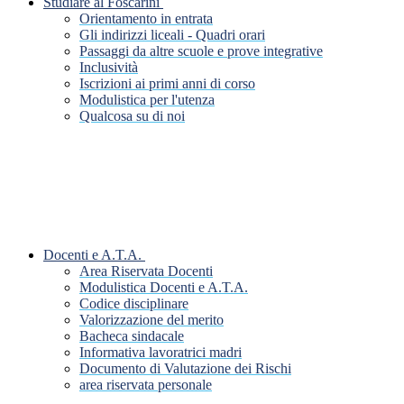
Studiare al Foscarini
Orientamento in entrata
Gli indirizzi liceali - Quadri orari
Passaggi da altre scuole e prove integrative
Inclusività
Iscrizioni ai primi anni di corso
Modulistica per l'utenza
Qualcosa su di noi
Docenti e A.T.A.
Area Riservata Docenti
Modulistica Docenti e A.T.A.
Codice disciplinare
Valorizzazione del merito
Bacheca sindacale
Informativa lavoratrici madri
Documento di Valutazione dei Rischi
area riservata personale