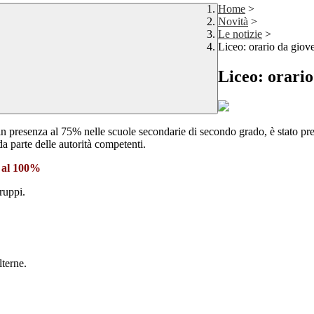
Home
>
Novità
>
Le notizie
>
Liceo: orario da giov
Liceo: orario
in presenza al 75% nelle scuole secondarie di secondo grado, è stato pr
a parte delle autorità competenti.
a al 100%
ruppi.
lterne.