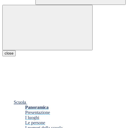
close
Scuola
Panoramica
Presentazione
I luoghi
Le persone
I numeri della scuola