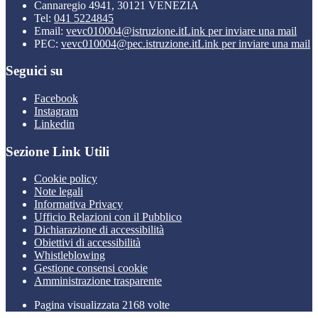
Cannaregio 4941, 30121 VENEZIA
Tel:
041 5224845
Email:
vevc010004@istruzione.it
Link per inviare una mail
PEC:
vevc010004@pec.istruzione.it
Link per inviare una mail
Seguici su
Facebook
Instagram
Linkedin
Sezione Link Utili
Cookie policy
Note legali
Informativa Privacy
Ufficio Relazioni con il Pubblico
Dichiarazione di accessibilità
Obiettivi di accessibilità
Whistleblowing
Gestione consensi cookie
Amministrazione trasparente
Pagina visualizzata
2168
volte