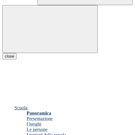
close
Scuola
Panoramica
Presentazione
I luoghi
Le persone
I numeri della scuola