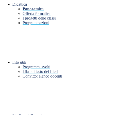
Didattica
Panoramica
Offerta formativa
I progetti delle classi
Programmazioni
Info utili
Programmi svolti
Libri di testo dei Licei
Convitto: elenco docenti