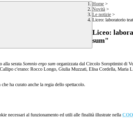
Home
>
Novità
>
Le notizie
>
Liceo: laboratorio te
Liceo: labora
sum"
o alla serata
Somnio ergo sum
organizzata dal Circolo Soroptimist di Ve
Callipo c'erano: Rocco Longo, Giulia Muzzati, Elisa Cordella, Maria L
 che ha curato anche la regia dello spettacolo.
kie necessari al funzionamento ed utili alle finalità illustrate nella
COO