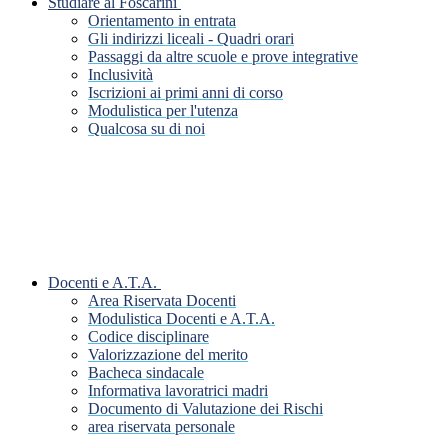
Studiare al Foscarini
Orientamento in entrata
Gli indirizzi liceali - Quadri orari
Passaggi da altre scuole e prove integrative
Inclusività
Iscrizioni ai primi anni di corso
Modulistica per l'utenza
Qualcosa su di noi
Docenti e A.T.A.
Area Riservata Docenti
Modulistica Docenti e A.T.A.
Codice disciplinare
Valorizzazione del merito
Bacheca sindacale
Informativa lavoratrici madri
Documento di Valutazione dei Rischi
area riservata personale