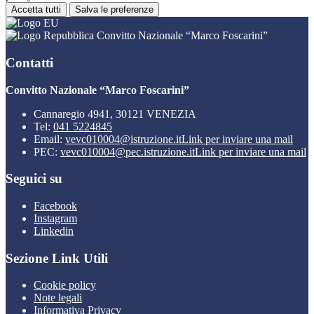
Accetta tutti
Salva le preferenze
Convitto Nazionale “Marco Foscarini”
Contatti
Convitto Nazionale “Marco Foscarini”
Cannaregio 4941, 30121 VENEZIA
Tel:
041 5224845
Email:
vevc010004@istruzione.it
Link per inviare una mail
PEC:
vevc010004@pec.istruzione.it
Link per inviare una mail
Seguici su
Facebook
Instagram
Linkedin
Sezione Link Utili
Cookie policy
Note legali
Informativa Privacy