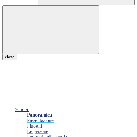
close
Scuola
Panoramica
Presentazione
I luoghi
Le persone
I numeri della scuola